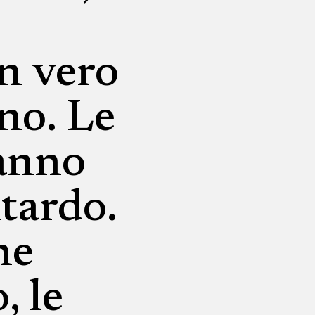
un vero
no. Le
ranno
itardo.
he
, le