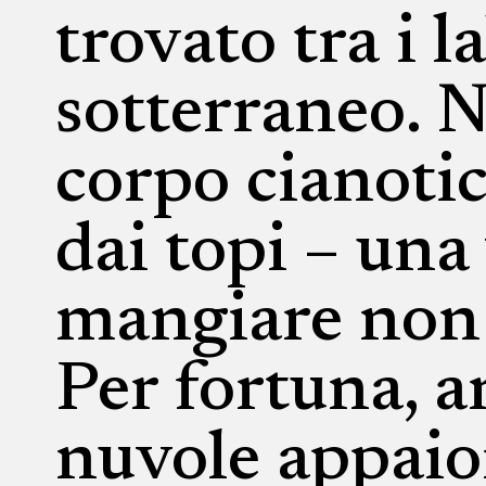
trovato tra i l
sotterraneo. N
corpo cianotic
dai topi – una
mangiare non c
Per fortuna, a
nuvole appaion