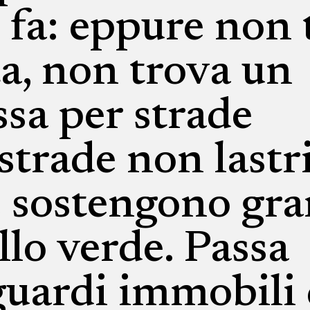
o fa: eppure non 
a, non trova un
sa per strade
 strade non lastr
e sostengono gr
llo verde. Passa
guardi immobili 