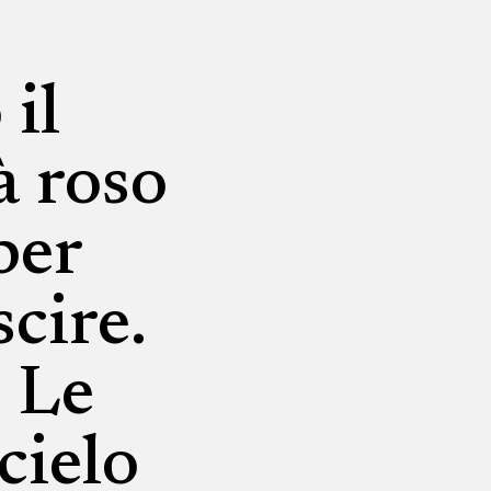
il
à roso
per
cire.
. Le
cielo