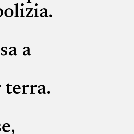
olizia.
sa a
 terra.
e,