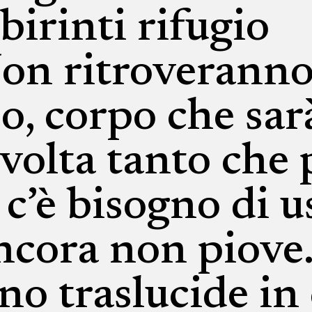
abirinti rifugio
on ritroveranno 
o, corpo che sar
 volta tanto che 
’è bisogno di us
ncora non piove
o traslucide in 