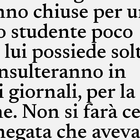
nno chiuse per 
lo studente poco
lui possiede sol
 insulteranno in
i giornali, per la
ne. Non si farà 
negata che avev