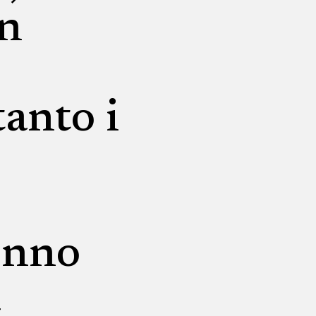
un
tanto i
cenno
a