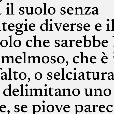
 il suolo senza
tegie diverse e i
olo che sarebbe 
 melmoso, che è
lto, o selciatura
o delimitano uno
e, se piove parec