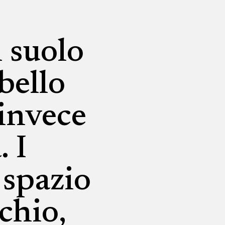
l suolo
bello
 invece
. I
 spazio
chio,