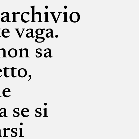
archivio
te vaga.
 non sa
tto,
he
 se si
rsi