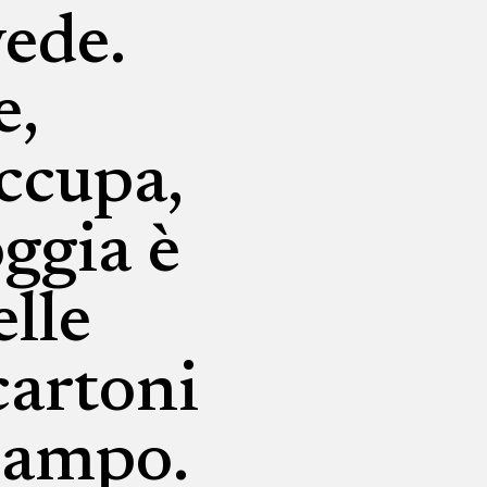
ede.
e,
ccupa,
oggia è
elle
cartoni
scampo.