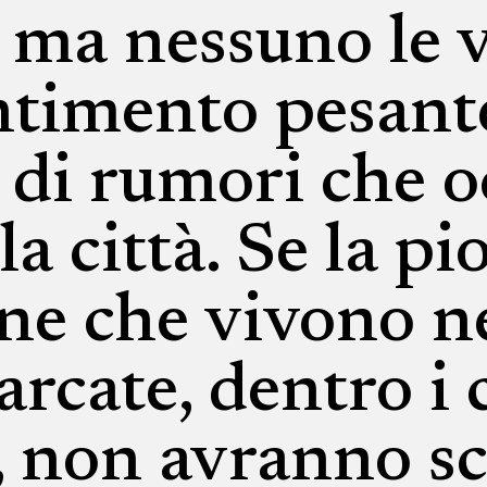
 ma nessuno le v
ntimento pesant
 di rumori che o
a città. Se la pi
one che vivono n
arcate, dentro i 
e, non avranno 