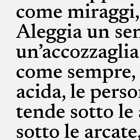
come miraggi,
Aleggia un se
un’accozzaglia
come sempre, l
acida, le pers
tende sotto le 
sotto le arcat