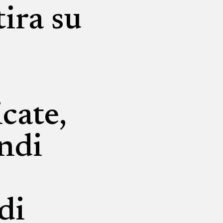
tira su
icate,
andi
di